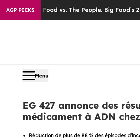
a
Big Food vs. The People. Big Food’s 239 Lawsuit
AGP PICKS
Menu
EG 427 annonce des résu
médicament à ADN chez d
Réduction de plus de 88 % des épisodes d'inco