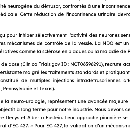
ivité neurogène du détrusor, confrontés à une incontinence
dicale. Cette réduction de l’incontinence urinaire devra
u pour inhiber sélectivement l’activité des neurones sens
res mécanismes de contrôle de la vessie. La NDO est un t
ratives comme la sclérose en plaques ou la maladie de P
de dose (ClinicalTrials.gov ID : NCT06596291), recrute a
persistante malgré les traitements standards et pratiquan
onstitué de multiples injections intradétrusoriennes 
, Pennsylvanie et Texas).
e de la neuro-urologie, représentent une avancée majeu
 objectif à long terme pour notre industrie. Nous devons c
erre Denys et Alberto Epstein. Leur approche pionnière se 
al d’EG 427. « Pour EG 427, la validation d’un mécanisme