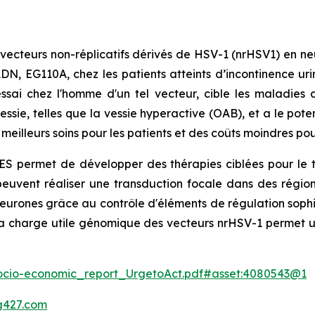
es vecteurs non-réplicatifs dérivés de HSV-1 (nrHSV1) en
N, EG110A, chez les patients atteints d’incontinence uri
sai chez l'homme d'un tel vecteur, cible les maladies 
ssie, telles que la vessie hyperactive (OAB), et a le pot
meilleurs soins pour les patients et des coûts moindres pou
S permet de développer des thérapies ciblées pour le 
euvent réaliser une transduction focale dans des régions
urones grâce au contrôle d'éléments de régulation sophis
s, la charge utile génomique des vecteurs nrHSV-1 permet
Socio-economic_report_UrgetoAct.pdf#asset:4080543@1
427.com