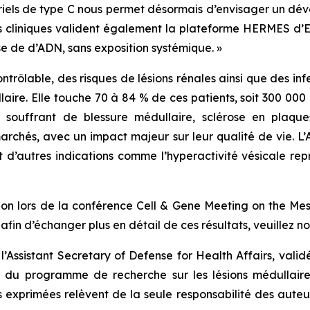
soriels de type C nous permet désormais d’envisager un d
ts cliniques valident également la plateforme HERMES d’
se de d’ADN, sans exposition systémique. »
rôlable, des risques de lésions rénales ainsi que des inf
laire. Elle touche 70 à 84 % de ces patients, soit 300 00
 souffrant de blessure médullaire, sclérose en plaque
archés, avec un impact majeur sur leur qualité de vie. 
 d’autres indications comme l’hyperactivité vésicale r
n lors de la conférence Cell & Gene Meeting on the Mes
in d’échanger plus en détail de ces résultats, veuillez n
l’Assistant Secretary of Defense for Health Affairs, val
e du programme de recherche sur les lésions médullaire
 exprimées relèvent de la seule responsabilité des auteur