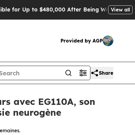
Up to $480,000 After Being Wrongly Imprisoned f
View all
Provided by AGP
Share
urs avec EG110A, son
sie neurogène
semaines.