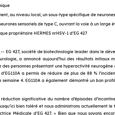
mique
nt, au niveau local, un sous-type spécifique de neurones 
eurones sensoriels de type C, ouvrant la voie à un large é
gique propriétaire HERMES nrHSV-1 d’EG 427
-- EG 427, société de biotechnologie leader dans le d
rologie, a annoncé aujourd’hui des résultats initiaux ma
 des personnes présentant une hyperactivité neurogène 
e d’EG110A a permis de réduire de plus de 88 % l’inciden
a semaine 4. EG110A a également démontré un bon profil d
 réduction significative du nombre d’épisodes d’incontin
squ’ici bien toléré et nous administrons actuellement le 
rectrice Médicale d’EG 427. « Bien que nous soyons enc