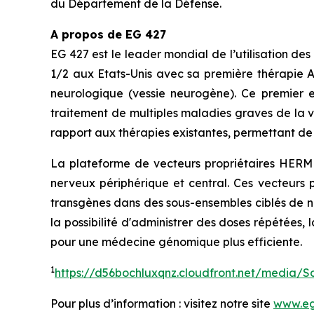
du Département de la Défense.
A propos de EG 427
EG 427 est le leader mondial de l’utilisation d
1/2 aux Etats-Unis avec sa première thérapie AD
neurologique (vessie neurogène). Ce premier es
traitement de multiples maladies graves de la ve
rapport aux thérapies existantes, permettant de 
La plateforme de vecteurs propriétaires HERME
nerveux périphérique et central. Ces vecteurs p
transgènes dans des sous-ensembles ciblés de ne
la possibilité d'administrer des doses répétée
pour une médecine génomique plus efficiente.
1
https://d56bochluxqnz.cloudfront.net/media/
Pour plus d’information : visitez notre site
www.eg